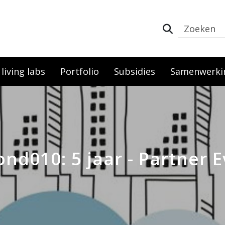
iving labs
Portfolio
Subsidies
Samenwerki
nd010: 5 jaar - Partner 