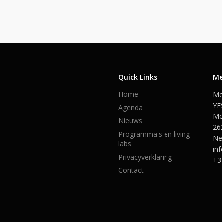
Quick Links
Me
Home
Me
YE
Agenda
Mo
Nieuws
26
Programma's en living
Ne
labs
in
Privacyverklaring
+3
Contact