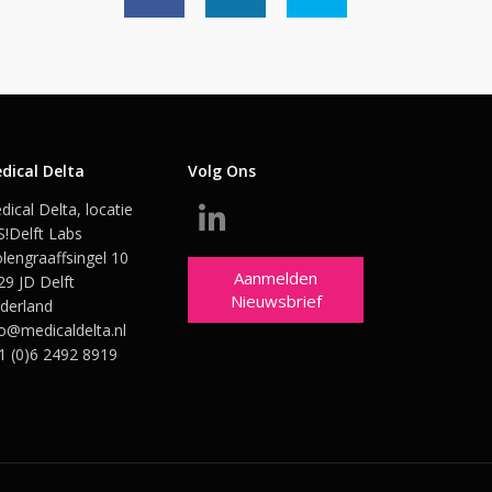
dical Delta
Volg Ons
dical Delta, locatie
S!Delft Labs
lengraaffsingel 10
Aanmelden
29 JD Delft
Nieuwsbrief
derland
fo@medicaldelta.nl
1 (0)6 2492 8919