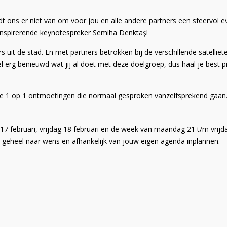
t ons er niet van om voor jou en alle andere partners een sfeervol 
 inspirerende keynotespreker Semiha Denktaş!
 uit de stad. En met partners betrokken bij de verschillende satellie
erg benieuwd wat jij al doet met deze doelgroep, dus haal je best pra
 de 1 op 1 ontmoetingen die normaal gesproken vanzelfsprekend gaan
 februari, vrijdag 18 februari en de week van maandag 21 t/m vrijdag
e geheel naar wens en afhankelijk van jouw eigen agenda inplannen.