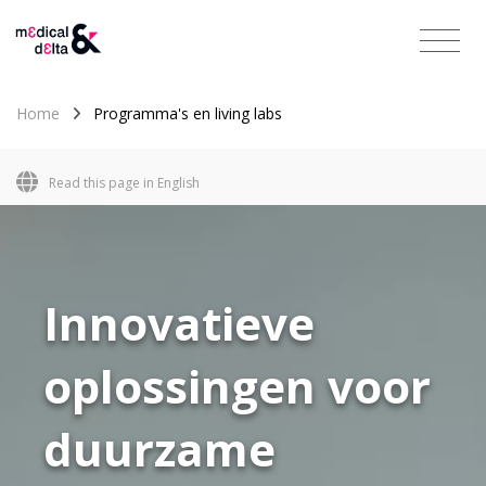
Home
Programma's en living labs
Read this page in English
slide
1
of 1
Innovatieve
oplossingen voor
duurzame