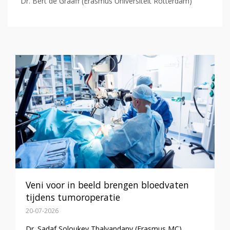
Dr. Bert de Graaff (Erasmus Universiteit Rotterdam)
Veni voor in beeld brengen bloedvaten
tijdens tumoroperatie
20-07-2026
Dr. Sadaf Soloukey Tbalvandany (Erasmus MC)