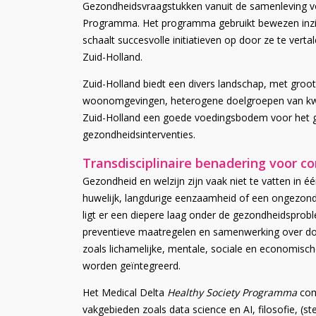
Gezondheidsvraagstukken vanuit de samenleving vo
Programma. Het programma gebruikt bewezen inzi
schaalt succesvolle initiatieven op door ze te vert
Zuid-Holland.
Zuid-Holland biedt een divers landschap, met groo
woonomgevingen, heterogene doelgroepen van kwet
Zuid-Holland een goede voedingsbodem voor het g
gezondheidsinterventies.
Transdisciplinaire benadering voor 
Gezondheid en welzijn zijn vaak niet te vatten in 
huwelijk, langdurige eenzaamheid of een ongezon
ligt er een diepere laag onder de gezondheidspro
preventieve maatregelen en samenwerking over dome
zoals lichamelijke, mentale, sociale en economisch
worden geïntegreerd.
Het Medical Delta
Healthy Society Programma
com
vakgebieden zoals data science en AI, filosofie,