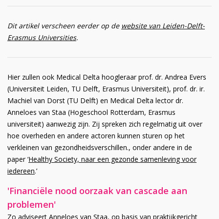
Dit artikel verscheen eerder op de
website van Leiden-Delft-
Erasmus Universities
.
Hier zullen ook Medical Delta hoogleraar prof. dr. Andrea Evers
(Universiteit Leiden, TU Delft, Erasmus Universiteit), prof. dr. ir.
Machiel van Dorst (TU Delft) en Medical Delta lector dr.
Anneloes van Staa (Hogeschool Rotterdam, Erasmus
universiteit) aanwezig zijn. Zij spreken zich regelmatig uit over
hoe overheden en andere actoren kunnen sturen op het
verkleinen van gezondheidsverschillen., onder andere in de
paper ‘
Healthy Society, naar een gezonde samenleving voor
iedereen
.’
'Financiële nood oorzaak van cascade aan
problemen'
Zo adviseert Anneloes van Staa, op basis van praktijkgericht