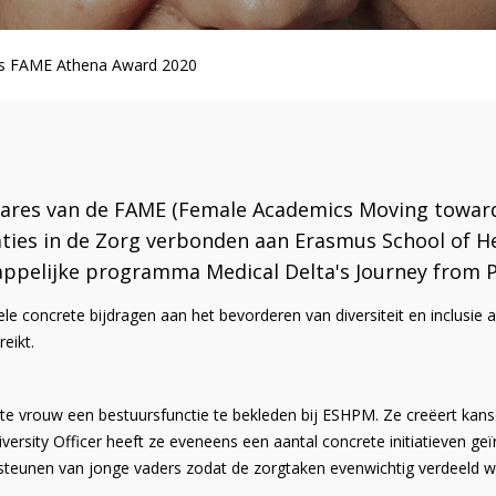
es FAME Athena Award 2020
innares van de FAME (Female Academics Moving towar
ovaties in de Zorg verbonden aan Erasmus School of
happelijke programma Medical Delta's Journey from 
le concrete bijdragen aan het bevorderen van diversiteit en inclusie 
eikt.
ste vrouw een bestuursfunctie te bekleden bij ESHPM. Ze creëert ka
Diversity Officer heeft ze eveneens een aantal concrete initiatieven 
dersteunen van jonge vaders zodat de zorgtaken evenwichtig verdeel