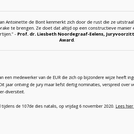
n Antoinette de Bont kenmerkt zich door de rust die ze uitstraa
ake te brengen. Ze doet dat altijd op een constructieve manier
tijen.” -
Prof. dr. Liesbeth Noordegraaf-Eelens, Juryvoorzi
Award
.
n een medewerker van de EUR die zich op bijzondere wijze heeft ingeze
 jaar ontving de jury maar liefst dertig nominaties, verspreid over ver
r-diversiteit.
tijdens de 107de dies natalis, op vrijdag 6 november 2020.
Lees hier