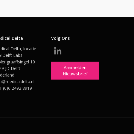
dical Delta
Volg Ons
dical Delta, locatie
S!Delft Labs
lengraaffsingel 10
Aanmelden
29 JD Delft
Nieuwsbrief
derland
fo@medicaldelta.nl
1 (0)6 2492 8919