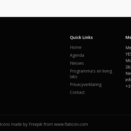
Quick Links
Me
Home
Me
YE
Agenda
Mo
Nieuws
26
Programma's en living
Ne
labs
in
Privacyverklaring
+3
Contact
 Icons made by Freepik from www.flaticon.com