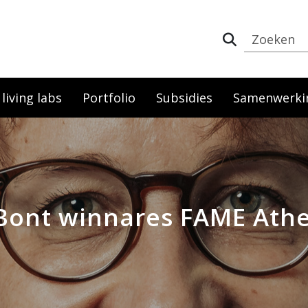
iving labs
Portfolio
Subsidies
Samenwerki
 Bont winnares FAME Ath