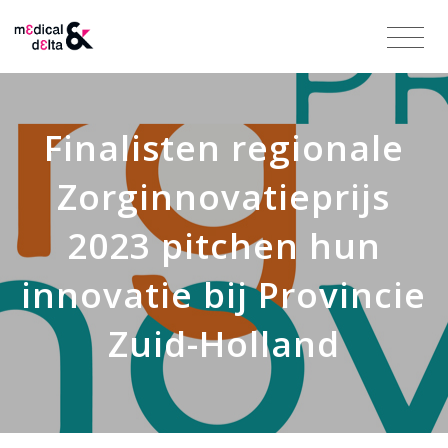
Finalisten regionale
Zorginnovatieprijs
2023 pitchen hun
innovatie bij Provincie
Zuid-Holland