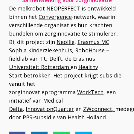
Samenwerking voor zorginnovatie
De melkrobot NEOPERFECT is ontwikkeld
binnen het
Convergence
-netwerk, waarin
verschillende organisaties hun krachten
bundelen om zorginnovatie te stimuleren.
Bij dit project zijn
Neollie
,
Erasmus MC
Sophia Kinderziekenhuis
,
RoboHouse
–
fieldlab van
TU Delft
, de
Erasmus
Universiteit Rotterdam
en
Healthy
Start
betrokken. Het project krijgt subsidie
vanuit het
zorginnovatieprogramma
WorkTech
, een
initiatief van
Medical
Delta
,
InnovationQuarter
en
ZWconnect
,
medege
door PPS-subsidie van Health Holland.