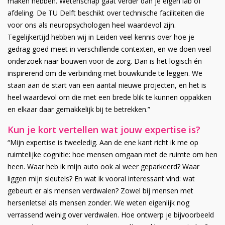
maken hebben. Wetenschap gaat verder dan je eigen lab of
afdeling. De TU Delft beschikt over technische faciliteiten die
voor ons als neuropsychologen heel waardevol zijn.
Tegelijkertijd hebben wij in Leiden veel kennis over hoe je
gedrag goed meet in verschillende contexten, en we doen veel
onderzoek naar bouwen voor de zorg. Dan is het logisch én
inspirerend om de verbinding met bouwkunde te leggen. We
staan aan de start van een aantal nieuwe projecten, en het is
heel waardevol om die met een brede blik te kunnen oppakken
en elkaar daar gemakkelijk bij te betrekken.”
Kun je kort vertellen wat jouw expertise is?
“Mijn expertise is tweeledig. Aan de ene kant richt ik me op
ruimtelijke cognitie: hoe mensen omgaan met de ruimte om hen
heen. Waar heb ik mijn auto ook al weer geparkeerd? Waar
liggen mijn sleutels? En wat ik vooral interessant vind: wat
gebeurt er als mensen verdwalen? Zowel bij mensen met
hersenletsel als mensen zonder. We weten eigenlijk nog
verrassend weinig over verdwalen. Hoe ontwerp je bijvoorbeeld