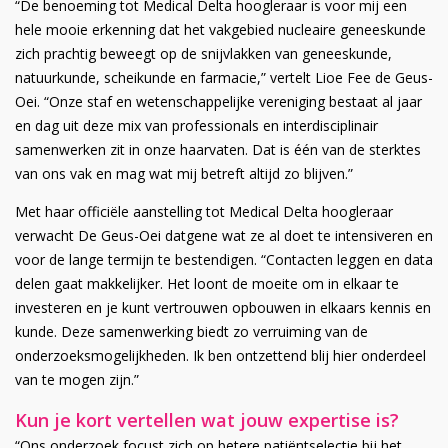
“De benoeming tot Medical Delta hoogleraar is voor mij een
hele mooie erkenning dat het vakgebied nucleaire geneeskunde
zich prachtig beweegt op de snijvlakken van geneeskunde,
natuurkunde, scheikunde en farmacie,” vertelt Lioe Fee de Geus-
Oei. “Onze staf en wetenschappelijke vereniging bestaat al jaar
en dag uit deze mix van professionals en interdisciplinair
samenwerken zit in onze haarvaten. Dat is één van de sterktes
van ons vak en mag wat mij betreft altijd zo blijven.”
Met haar officiële aanstelling tot Medical Delta hoogleraar
verwacht De Geus-Oei datgene wat ze al doet te intensiveren en
voor de lange termijn te bestendigen. “Contacten leggen en data
delen gaat makkelijker. Het loont de moeite om in elkaar te
investeren en je kunt vertrouwen opbouwen in elkaars kennis en
kunde. Deze samenwerking biedt zo verruiming van de
onderzoeksmogelijkheden. Ik ben ontzettend blij hier onderdeel
van te mogen zijn.”
Kun je kort vertellen wat jouw expertise is?
“Ons onderzoek focust zich op betere patiëntselectie bij het