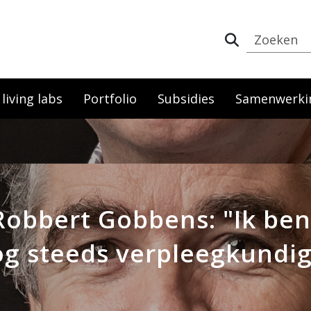
iving labs
Portfolio
Subsidies
Samenwerki
Robbert Gobbens: "Ik ben
g steeds verpleegkundi