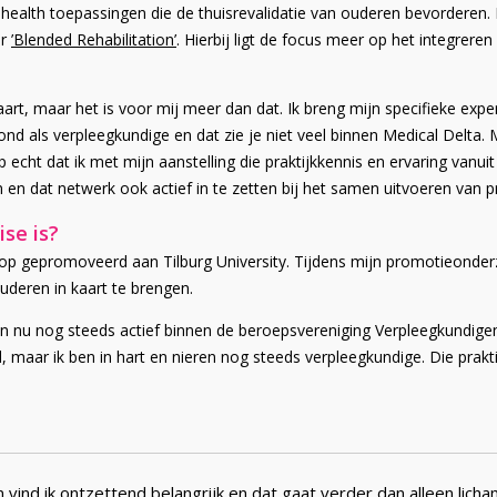
-health toepassingen die de thuisrevalidatie van ouderen bevorderen.
ar
’Blended Rehabilitation’
. Hierbij ligt de focus meer op het integreren
aart, maar het is voor mij meer dan dat. Ik breng mijn specifieke exp
d als verpleegkundige en dat zie je niet veel binnen Medical Delta.
p echt dat ik met mijn aanstelling die praktijkkennis en ervaring van
en dat netwerk ook actief in te zetten bij het samen uitvoeren van p
ise is?
rop gepromoveerd aan Tilburg University. Tijdens mijn promotieonderzo
uderen in kaart te brengen.
 en nu nog steeds actief binnen de beroepsvereniging Verpleegkundi
, maar ik ben in hart en nieren nog steeds verpleegkundige. Die prak
n vind ik ontzettend belangrijk en dat gaat verder dan alleen licham