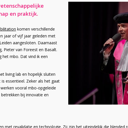
wetenschappelijke
ap en praktijk.
ilitation
komen verschillende
 jaar of vijf jaar geleden met
 Leiden aangesloten. Daarnaast
, Pieter van Foreest en Basalt.
 het mbo. Dat vind ik een
 living lab en hopelijk sluiten
s essentieel. Zeker als het gaat
ar werken vooral mbo-opgeleide
 betrekken bij innovatie en
et revalidatie en technologie. Zij zijn het uiteindelijk die blended r