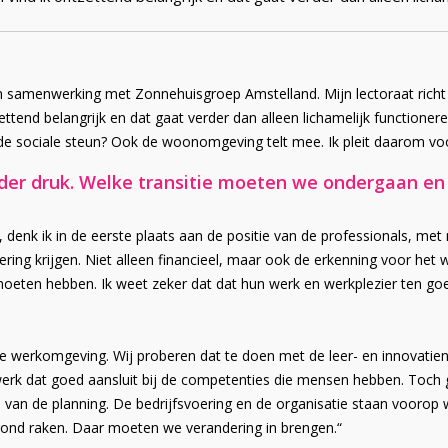
 in samenwerking met Zonnehuisgroep Amstelland. Mijn lectoraat richt
ttend belangrijk en dat gaat verder dan alleen lichamelijk functionere
nde sociale steun? Ook de woonomgeving telt mee. Ik pleit daarom vo
nder druk. Welke transitie moeten we ondergaan e
, denk ik in de eerste plaats aan de positie van de professionals, me
ring krijgen. Niet alleen financieel, maar ook de erkenning voor het 
eten hebben. Ik weet zeker dat dat hun werk en werkplezier ten go
e werkomgeving. Wij proberen dat te doen met de leer- en innovatien
erk dat goed aansluit bij de competenties die mensen hebben. Toch 
en van de planning. De bedrijfsvoering en de organisatie staan vooro
rond raken. Daar moeten we verandering in brengen.“