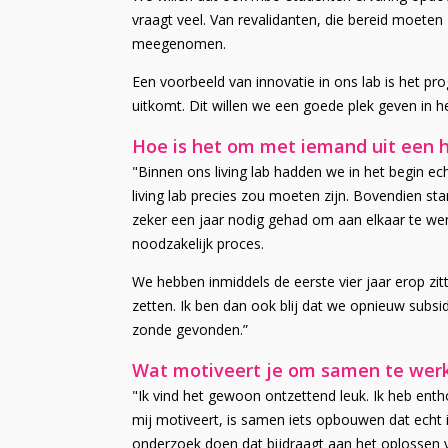
vraagt veel. Van revalidanten, die bereid moete
meegenomen.
Een voorbeeld van innovatie in ons lab is het p
uitkomt. Dit willen we een goede plek geven in h
Hoe is het om met iemand uit een 
"Binnen ons living lab hadden we in het begin ech
living lab precies zou moeten zijn. Bovendien st
zeker een jaar nodig gehad om aan elkaar te w
noodzakelijk proces.
We hebben inmiddels de eerste vier jaar erop z
zetten. Ik ben dan ook blij dat we opnieuw subs
zonde gevonden.”
Wat motiveert je om samen te wer
"Ik vind het gewoon ontzettend leuk. Ik heb ent
mij motiveert, is samen iets opbouwen dat echt im
onderzoek doen dat bijdraagt aan het oplossen v