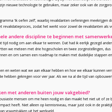
n zijn nieuwe technologie te gebruiken, maar zeker ook van de zorgp
rogramma ‘Ik oefen zelf’, waarbij revalidanten oefeningen meekrijgen
et revalidatieproces, zodat het werkt voor zowel de revalidanten als v
hele andere discipline te beginnen met samenwerk
t tijd nodig om aan elkaar te wennen. Dat had ik eerlijk gezegd anders
artten we meteen met drie hogescholen en twee zorginstellingen, dus 
ennen en om samen een roadmap te maken met duidelijke stappen en 
itten en weten wat we aan elkaar hebben en hoe we elkaar kunnen ve
idie hebben gekregen voor vier jaar. Als we na al die tijd van opbou
ken met anderen buiten jouw vakgebied?
housiaste mensen om me heen nodig en dan maakt het niet uit of ze b
pact heeft. Niet alleen op kennisniveau, maar juist ook in de praktijk
an vraagstukken uit het werkveld.