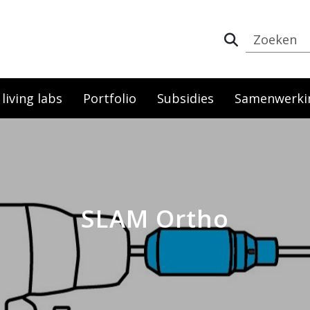
iving labs
Portfolio
Subsidies
Samenwerki
SLAM Ortho