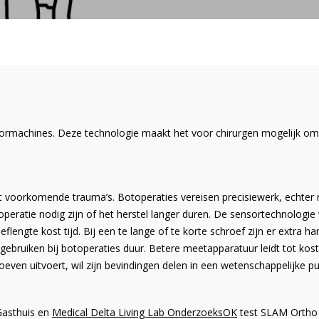
rmachines. Deze technologie maakt het voor chirurgen mogelijk om 
t voorkomende trauma’s. Botoperaties vereisen precisiewerk, echter 
e operatie nodig zijn of het herstel langer duren. De sensortechnolog
ngte kost tijd. Bij een te lange of te korte schroef zijn er extra h
n gebruiken bij botoperaties duur. Betere meetapparatuur leidt tot ko
ven uitvoert, wil zijn bevindingen delen in een wetenschappelijke pub
Gasthuis en
Medical Delta Living Lab OnderzoeksOK
test SLAM Ortho i