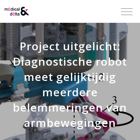
Project uitgelicht:
Diagnostische robot
meet gelijktijdig
meerdere
belemmeringen van
armbewegingen