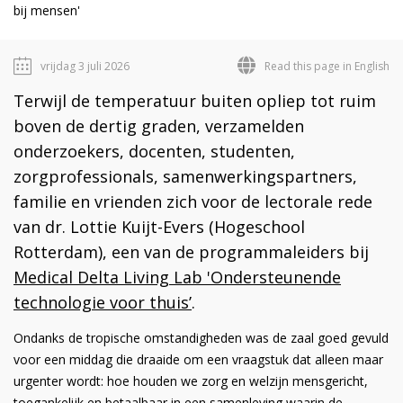
bij mensen'
vrijdag 3 juli 2026
Read this page in English
Terwijl de temperatuur buiten opliep tot ruim
boven de dertig graden, verzamelden
onderzoekers, docenten, studenten,
zorgprofessionals, samenwerkingspartners,
familie en vrienden zich voor de lectorale rede
van dr. Lottie Kuijt-Evers (Hogeschool
Rotterdam), een van de programmaleiders bij
Medical Delta Living Lab 'Ondersteunende
technologie voor thuis’
.
Ondanks de tropische omstandigheden was de zaal goed gevuld
voor een middag die draaide om een vraagstuk dat alleen maar
urgenter wordt: hoe houden we zorg en welzijn mensgericht,
toegankelijk en betaalbaar in een samenleving waarin de