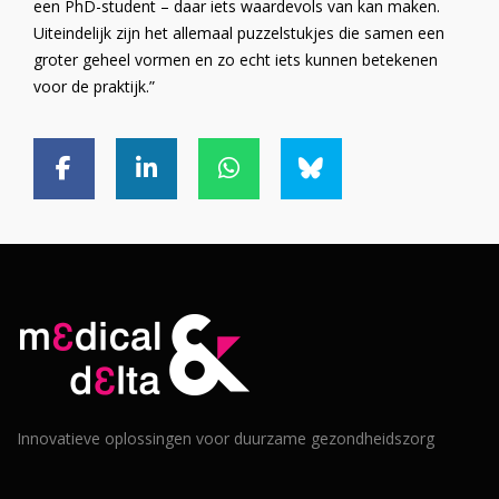
een PhD-student – daar iets waardevols van kan maken.
Uiteindelijk zijn het allemaal puzzelstukjes die samen een
groter geheel vormen en zo echt iets kunnen betekenen
voor de praktijk.”
Innovatieve oplossingen voor duurzame gezondheidszorg