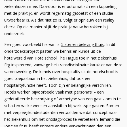
ziekenhuizen mee. Daardoor is er automatisch een koppeling
met de praktijk, en wordt regelmatig getoetst of een studie
uitvoerbaar is. Als dat niet zo is, volgt er opnieuw een reality
check. Op die manier blijft de praktijk nauw betrokken bij
onderzoek.
Een goed voorbeeld hiervan is
‘5 sterren beleving thuis’
. In dit
onderzoeksproject pasten we kennis en kunde uit de
hotelwereld van Hotelschool The Hague toe in het ziekenhuis.
Erg inspirerend, vanwege het transdisciplinaire karakter van deze
samenwerking. De kennis over hospitality uit de hotelschool is
goed toepasbaar in het ziekenhuis, dat ook een
hospitalityfunctie heeft. Toch zijn er belangrijke verschillen.
Hotels werken bijvoorbeeld vaak met ‘persona’s’ – een
gedetailleerde beschrijving of archetype van een gast - om in te
schatten welke wensen aansluiten bij welk type gasten. Samen
met verpleegkundestudenten vertaalden we dat concept naar
het ziekenhuis om het ontslagproces te verbeteren. Iemand die
jong en fit is, heeft immers andere verwachtingen dan een