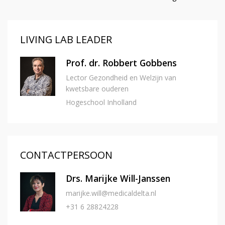
LIVING LAB LEADER
Prof. dr. Robbert Gobbens
Lector Gezondheid en Welzijn van
kwetsbare ouderen
Hogeschool Inholland
CONTACTPERSOON
Drs. Marijke Will-Janssen
marijke.will@medicaldelta.nl
+31 6 28824228