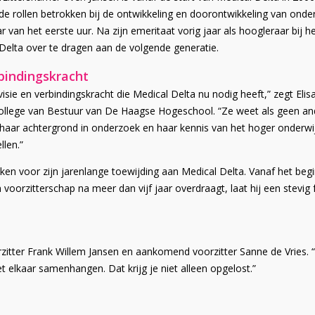
illende rollen betrokken bij de ontwikkeling en doorontwikkeling van
 van het eerste uur. Na zijn emeritaat vorig jaar als hoogleraar bij he
Delta over te dragen aan de volgende generatie.
rbindingskracht
visie en verbindingskracht die Medical Delta nu nodig heeft,” zegt El
College van Bestuur van De Haagse Hogeschool. “Ze weet als geen an
aar achtergrond in onderzoek en haar kennis van het hoger onderwijs,
llen.”
nken voor zijn jarenlange toewijding aan Medical Delta. Vanaf het begi
n voorzitterschap na meer dan vijf jaar overdraagt, laat hij een ste
itter Frank Willem Jansen en aankomend voorzitter Sanne de Vries. 
t elkaar samenhangen. Dat krijg je niet alleen opgelost.”