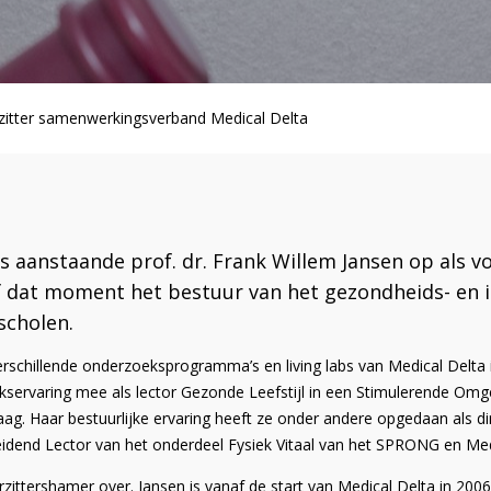
zitter samenwerkingsverband Medical Delta
us aanstaande prof. dr. Frank Willem Jansen op als v
naf dat moment het bestuur van het gezondheids- e
scholen.
verschillende onderzoeksprogramma’s en living labs van Medical Delta
rvaring mee als lector Gezonde Leefstijl in een Stimulerende Omge
 Haar bestuurlijke ervaring heeft ze onder andere opgedaan als dire
eidend Lector van het onderdeel Fysiek Vitaal van het SPRONG en Med
orzittershamer over. Jansen is vanaf de start van Medical Delta in 2