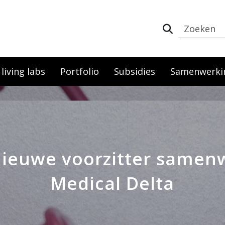
iving labs
Portfolio
Subsidies
Samenwerki
nieuwe voorzitter same
Medical Delta