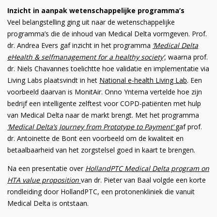
Inzicht in aanpak wetenschappelijke programma’s
Veel belangstelling ging uit naar de wetenschappelijke
programma’s die de inhoud van Medical Delta vormgeven. Prof.
dr. Andrea Evers gaf inzicht in het programma
‘Medical Delta
eHealth & selfmanagement for a healthy society
’
, waarna prof.
dr. Niels Chavannes toelichtte hoe validatie en implementatie via
Living Labs plaatsvindt in het
National e-health Living Lab
. Een
voorbeeld daarvan is MonitAir. Onno Yntema vertelde hoe zijn
bedrijf een intelligente zelftest voor COPD-patiënten met hulp
van Medical Delta naar de markt brengt. Met het programma
‘Medical Delta’s Journey from Prototype to Payment’
gaf prof.
dr. Antoinette de Bont een voorbeeld om de kwaliteit en
betaalbaarheid van het zorgstelsel goed in kaart te brengen.
Na een presentatie over
HollandPTC Medical Delta program on
HTA value proposition
van dr. Pieter van Baal volgde een korte
rondleiding door HollandPTC, een protonenkliniek die vanuit
Medical Delta is ontstaan.