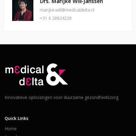
Drs. Marijke Will-Janssen
marijke.will@medicaldelta.nl
+31 6 28824228
Innovatieve oplossingen voor duurzame gezondheidszorg
Quick Links
Home