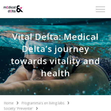
Vital Delta: Medical
Delta’s journey
towards vitality and
health
Home
Programma's en living labs
Society 'Preventie'