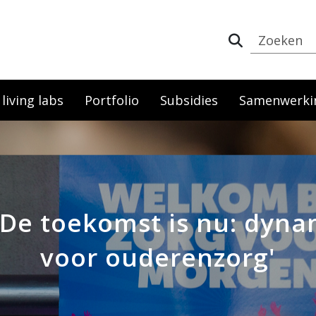
iving labs
Portfolio
Subsidies
Samenwerki
'De toekomst is nu: dyna
voor ouderenzorg'