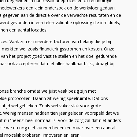
n begeleiden in hun revalidatieproces en of technologie
e medewerkers een klein onderzoek op de werkvloer gedaan,
 gegeven aan de directie over de verwachte resultaten en de
werd gevonden in een telerevalidatie oplossing die inmiddels,
nnen een aantal locaties.
es. Vaak zijn er meerdere factoren van belang die je bij
 zo merkten we, zoals financieringsstromen en kosten. Onze
 van het project goed vast te stellen en het doel gedurende
r ook accepteren dat niet alles haalbaar blijkt, draagt bij
r onze branche omdat we juist vaak bezig zijn met
de protocollen. Daarin zit weinig speelruimte. Dat ons
natijd wel gebleken. Zoals wel vaker vlak voor grote
et. Weinig mensen hadden tien jaar geleden voorspeld dat we
 nu ‘ineens’ heel normaal is. Voor de zorg zal dat niet anders
g die we nu nog niet kunnen bedenken maar over een aantal
el mogelijk proberen, innoveren en leren.